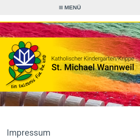
Zum
MENÜ
Inhalt
springen
ST. MICHAEL WANNWEIL
– KATH.
KINDERGARTEN/KRIPPE
Impressum